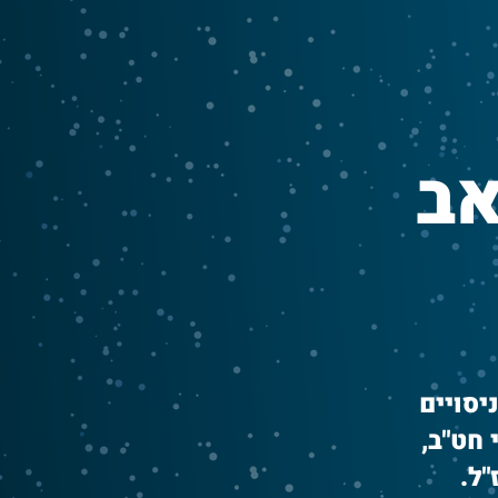
אב
סויים
חט"ב,
ל.