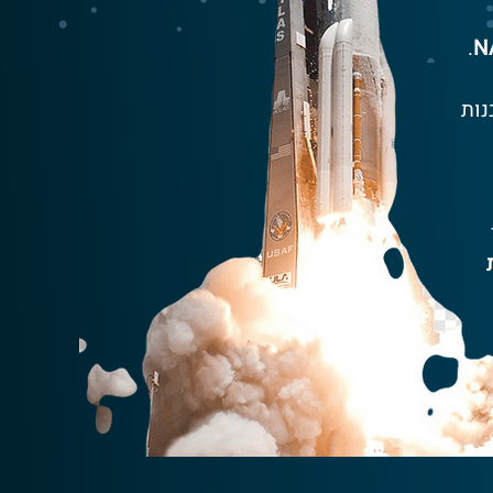
.
נות