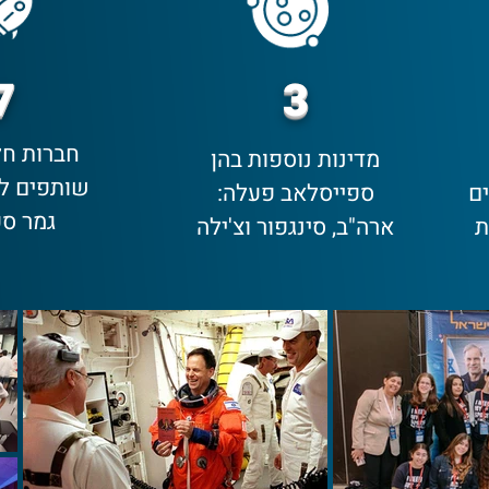
7
3
חברות חל
מדינות נוספות בהן
שותפים לה
ם
ספייסלאב פעלה:
גמר ספ
ת
ארה"ב, סינגפור וצ'ילה