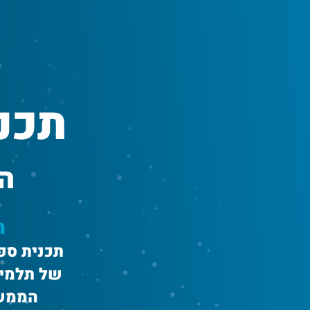
תכנ
הש
ה
תכנית ספ
של תלמיד
הממשי