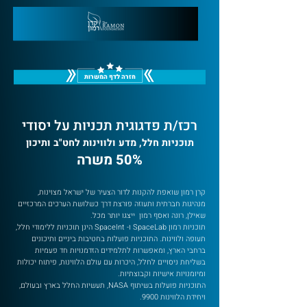
חזרה לדף המשרות
רכז/ת פדגוגית תכניות על יסודי
תוכניות חלל, מדע ולווינות לחט"ב ותיכון
50% משרה
קרן רמון שואפת להקנות לדור הצעיר של ישראל מצוינות,
מנהיגות חברתית ותעוזה פורצת דרך כשלושת הערכים המרכזיים
שאילן, רונה ואסף רמון ייצגו יותר מכל.
תוכניות רמון SpaceLab ו- SpaceInt הינן תוכניות ללימודי חלל,
תעופה ולווינות. התוכניות פועלות בחטיבות ביניים ותיכונים
ברחבי הארץ, ומאפשרות לתלמידים הזדמנויות חד פעמיות
בשליחת ניסויים לחלל, היכרות עם עולם הלווינות, פיתוח יכולות
ומיומנויות אישיות וקבוצתיות.
התוכניות פועלות בשיתוף NASA, תעשיות החלל בארץ ובעולם,
ויחידת הלווינות 9900.