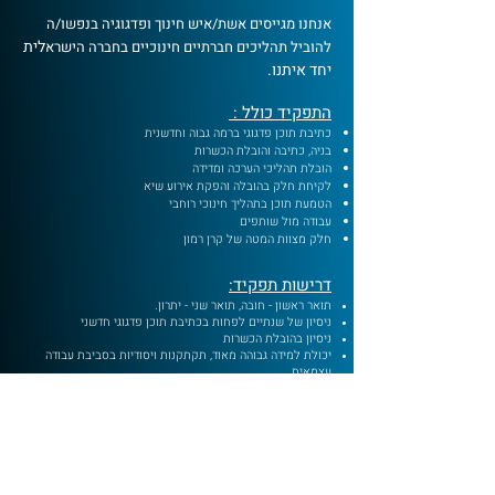
אנחנו מגייסים אשת/איש חינוך ופדגוגיה בנפשו/ה
לית
להוביל תהליכים חברתיים חינוכיים בחברה הישרא
יחד איתנו.
התפקיד כולל :
כתיבת תוכן פדגוגי ברמה גבוה וחדשנית
בניה, כתיבה והובלת הכשרות
הובלת תהליכי הערכה ומדידה
לקיחת חלק בהובלה והפקת אירוע שיא
הטמעת תוכן בתהליך חינוכי רוחבי
עבודה מול שותפים
חלק מצוות המטה של קרן רמון
דרישות תפקיד:
תואר ראשון - חובה, תואר שני - יתרון.
ניסיון של שנתיים לפחות בכתיבת תוכן פדגוגי חדשני
ניסיון בהובלת הכשרות
יכולת למידה גבוהה מאוד, תקתקנות ויסודיות בסביבת עבודה
עצמאית.
ראייה מערכתית ובניית תוכנית אסטרטגית שנתית תוך רתימת
שותפים
משימתיות וחתירה לביצועים בסטנדרטים הגבוהים ביותר
תקשורת בין אישית גבוהה ונכונות לעבודה בצוות
ניידות
.