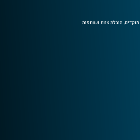
הול תוכנית חינוכית בפריסה ארצית העוסקת בהגדלת אחוז הנשים המסיימות קורס טיס. התוכנית כוללת 4 מוקדים, הובלת צוות ושותפות